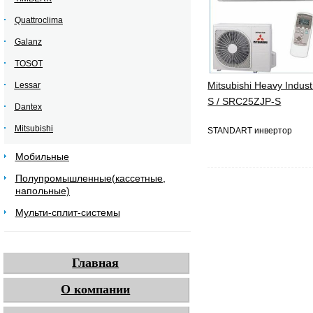
Quattroclima
Galanz
TOSOT
Mitsubishi Heavy Indus
Lessar
S / SRC25ZJP-S
Dantex
Mitsubishi
STANDART инвертор
Мобильные
Полупромышленные(кассетные,
напольные)
Мульти-сплит-системы
Главная
О компании