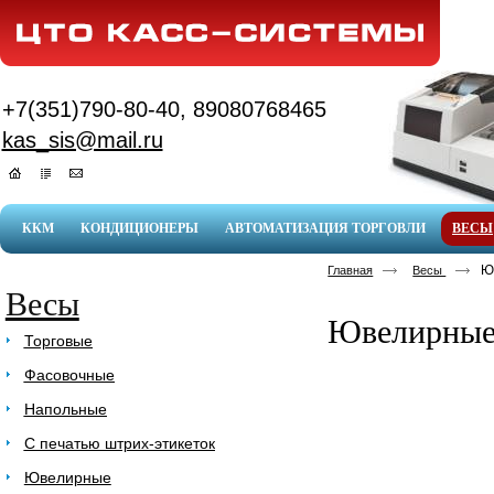
+7(351)790-80-40, 89080768465
kas_sis@mail.ru
ККМ
КОНДИЦИОНЕРЫ
АВТОМАТИЗАЦИЯ ТОРГОВЛИ
ВЕСЫ
Ю
Главная
Весы
Весы
Ювелирны
Торговые
Фасовочные
Напольные
С печатью штрих-этикеток
Ювелирные