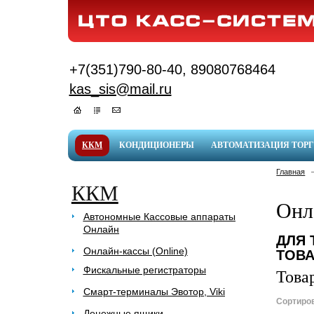
+7(351)790-80-40, 89080768464
kas_sis@mail.ru
ККМ
КОНДИЦИОНЕРЫ
АВТОМАТИЗАЦИЯ ТОР
Главная
ККМ
Онл
Автономные Кассовые аппараты
Онлайн
ДЛЯ 
Онлайн-кассы (Online)
ТОВА
Фискальные регистраторы
Това
Смарт-терминалы Эвотор, Viki
Сортиров
Денежные ящики