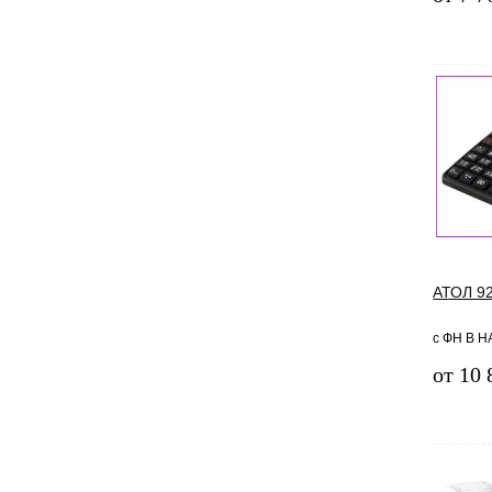
АТОЛ 9
с ФН В НА
от 10 