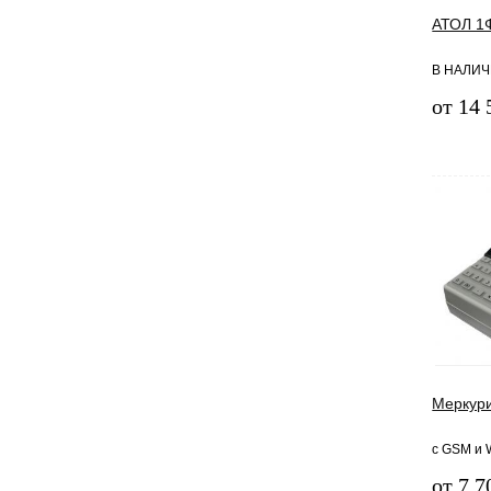
АТОЛ 1
В НАЛИЧ
от 14 
Меркур
с GSM и 
от 7 7