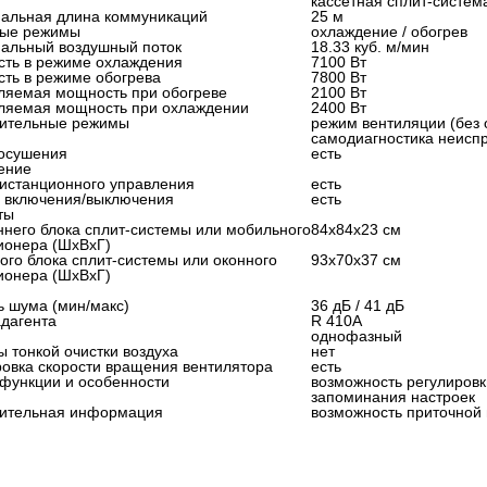
кассетная сплит-систем
альная длина коммуникаций
25 м
ые режимы
охлаждение / обогрев
альный воздушный поток
18.33 куб. м/мин
ть в режиме охлаждения
7100 Вт
ть в режиме обогрева
7800 Вт
ляемая мощность при обогреве
2100 Вт
ляемая мощность при охлаждении
2400 Вт
ительные режимы
режим вентиляции (без 
самодиагностика неисп
осушения
есть
ение
дистанционного управления
есть
 включения/выключения
есть
ты
ннего блока сплит-системы или мобильного
84x84x23 см
ионера (ШxВxГ)
ого блока сплит-системы или оконного
93x70x37 см
ионера (ШxВxГ)
ь шума (мин/макс)
36 дБ / 41 дБ
адагента
R 410A
однофазный
ы тонкой очистки воздуха
нет
ровка скорости вращения вентилятора
есть
 функции и особенности
возможность регулировк
запоминания настроек
ительная информация
возможность приточной