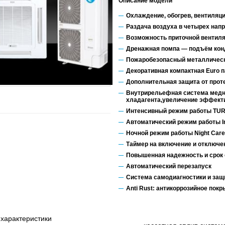
Описание модели
Охлаждение, обогрев, вентиляци
Раздача воздуха в четырех нап
Возможность приточной вентил
Дренажная помпа — подъём конд
Пожаробезопасный металлическ
Декоративная компактная Euro 
Дополнительная защита от прот
Внутрирельефная система медн
хладагента,увеличение эффекти
Интенсивный режим работы TU
Автоматический режим работы Int
Ночной режим работы Night Car
Таймер на включение и отключе
Повышенная надежность и срок
Автоматический перезапуск
Система самодиагностики и за
Anti Rust: антикоррозийное пок
характеристики