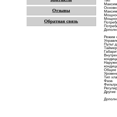
Тип
Максим
Основн
Отзывы
Максим
Мощнос
Мощнос
Обратная связь
Потреб
Потреб
Дополн
Режим 
Управл
Пульт 
Таймер
Габари
Внутре
кондиц
Наружн
кондиц
Общее
Уровен
Тип хл
Фаза
Фильтр
Регули
Другие
Дополн