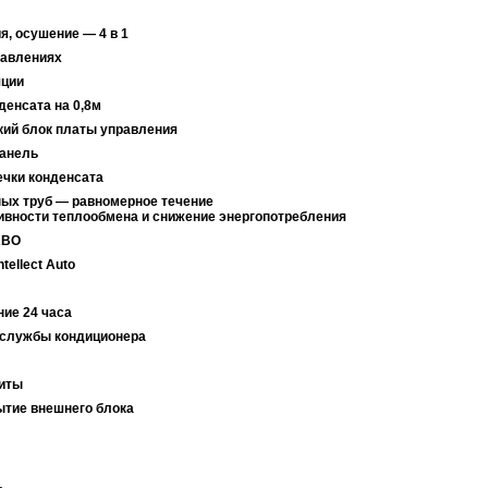
я, осушение — 4 в 1
равлениях
яции
енсата на 0,8м
ий блок платы управления
панель
ечки конденсата
ых труб — равномерное течение
вности теплообмена и снижение энергопотребления
RBO
ellect Auto
e
ние 24 часа
 службы кондиционера
щиты
рытие внешнего блока