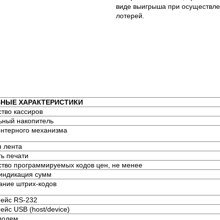
виде выигрыша при осуществле
лотерей.
НЫЕ ХАРАКТЕРИСТИКИ
ство кассиров
ьный накопитель
интерного механизма
я лента
ть печати
ство программируемых кодов цен, не менее
 индикация сумм
ание штрих-кодов
ейс RS-232
йс USB (host/device)
модем