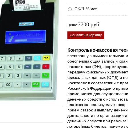
С ФН 36 мес.
7700 руб.
Цена:
Добавить в корзину
Контрольно-кассовая тех
электронную вычислительную м
обеспечивающая запись и хра
накопителях (ФН), формирующ
передачу фискальных документ
фискальных данных (ОФД) и пе
носителях в соответствии с пр
Российской Федерации о приме
применяется для осуществлени
денежных средств с использова
платежа за реализуемые товар
прием ставок и выплату денеж
деятельности по организации и
денежных средств при реализа
лотерейных билетов, приеме ло