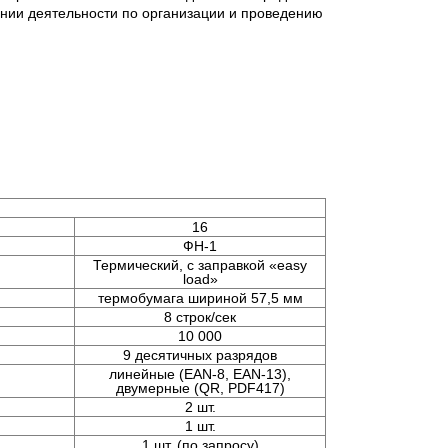
нии деятельности по организации и проведению
16
ФН-1
Термический, с заправкой «easy
load»
термобумага шириной 57,5 мм
8 строк/сек
10 000
9 десятичных разрядов
линейные (EAN-8, ЕАN-13),
двумерные (QR, PDF417)
2 шт.
1 шт.
1 шт. (по запросу)