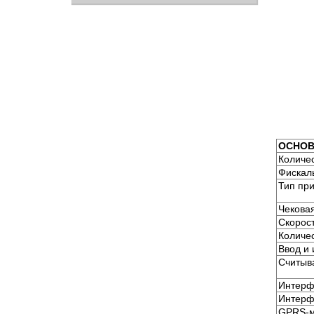
ОСНОВ
Количе
Фискал
Тип пр
Чекова
Скорос
Количе
Ввод и
Считыв
Интерф
Интерфе
GPRS-